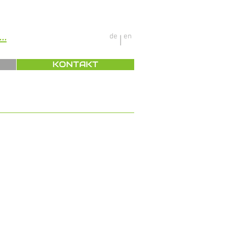
..
de
en
|
KONTAKT