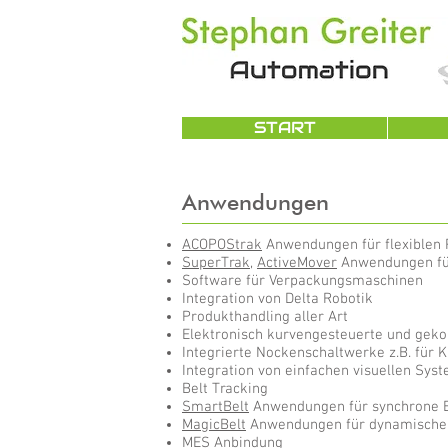
START
Anwendungen
ACOPOStrak
Anwendungen für flexiblen 
SuperTrak
,
ActiveMover
Anwendungen für
Software für Verpackungsmaschinen
Integration von Delta Robotik
Produkthandling aller Art
Elektronisch kurvengesteuerte und gek
Integrierte Nockenschaltwerke z.B. für 
Integration von einfachen visuellen Sys
Belt Tracking
SmartBelt
Anwendungen für synchrone E
MagicBelt
Anwendungen für dynamische 
MES Anbindung