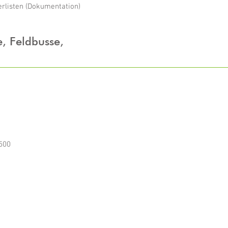
rlisten (Dokumentation)
, Feldbusse,
C500