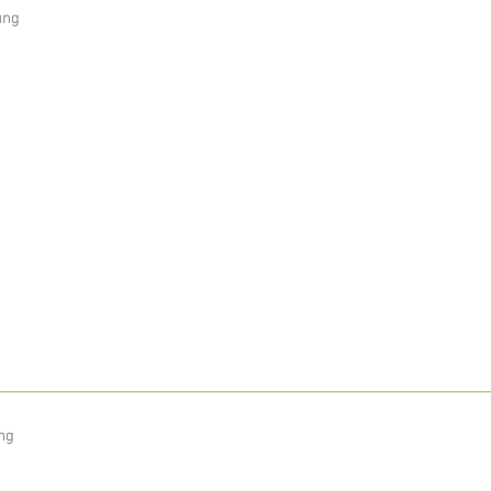
ung
ng